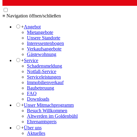
≡ Navigation öffnen/schließen
+
Angebot
Mietangebote
Unsere Standorte
Interessentenbogen
Verkaufsangebote
Gästewohnung
+
Service
Schadensmeldung
Notfall-Service
Serviceleistungen
Immobilienverkauf
Baubetreuung
FAQ
Downloads
+
Unser Mitmachprogramm
Besuch Willkommen
Altwerden im Goldenbühl
Ehrenamtspreis
+
Über uns
Aktuelles