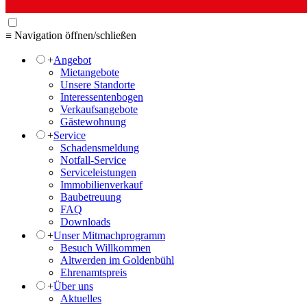
≡ Navigation öffnen/schließen
+
Angebot
Mietangebote
Unsere Standorte
Interessentenbogen
Verkaufsangebote
Gästewohnung
+
Service
Schadensmeldung
Notfall-Service
Serviceleistungen
Immobilienverkauf
Baubetreuung
FAQ
Downloads
+
Unser Mitmachprogramm
Besuch Willkommen
Altwerden im Goldenbühl
Ehrenamtspreis
+
Über uns
Aktuelles